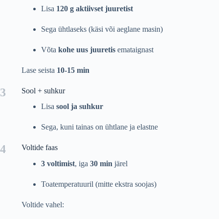
Lisa
120 g aktiivset juuretist
Sega ühtlaseks (käsi või aeglane masin)
Võta
kohe uus juuretis
emataignast
Lase seista
10-15 min
3
Sool + suhkur
Lisa
sool ja suhkur
Sega, kuni tainas on ühtlane ja elastne
4
Voltide faas
3 voltimist
, iga
30 min
järel
Toatemperatuuril (mitte ekstra soojas)
Voltide vahel: