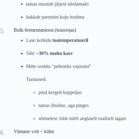
tainas muutub järjest siledamaks
hakkab paremini kuju hoidma
5
Bulk-fermentatsioon (toasoojas)
Lase kerkida
toatemperatuuril
Siht:
~30% mahu kasv
Mitte oodata “pehmeks vajumist”
Tunnused:
pind kergelt kuppeljas
tainas õhuline, aga pinges
sõrmetest: lohk tuleb aeglaselt osaliselt tagasi
6
Viimane volt + külm