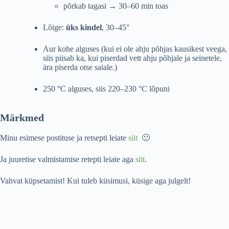
põrkab tagasi → 30–60 min toas
Lõige:
üks kindel
, 30–45°
Aur kohe alguses (kui ei ole ahju põhjas kausikest veega,
siis piisab ka, kui piserdad vett ahju põhjale ja seinetele,
ära piserda otse saiale.)
250 °C alguses, siis 220–230 °C lõpuni
Märkmed
Minu esimese postituse ja retsepti leiate
siit
🙂
Ja juuretise valmistamise retepti leiate aga
siit
.
Vahvat küpsetamist! Kui tuleb küsimusi, küsige aga julgelt!