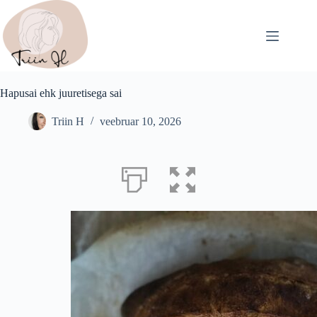
Skip
to
content
Hapusai ehk juuretisega sai
Triin H
veebruar 10, 2026