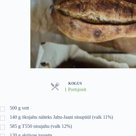
KOGUS
1 Portsjonit
Servings
500
g
vett
140
g
ökojahu näiteks Jahu-Jaani nisupüül (valk 11%)
585
g
T550 nisujahu (valk 12%)
120
g
aktiivne juuretis