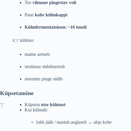
Tee
viimane pingestav volt
Pane
kohe külmkappi
Külmfermentatsioon: ~16 tundi
👉 külmas:
maitse areneb
struktuur stabiliseerub
sisemine pinge säilib
Küpsetamine
7
Küpseta
otse külmast
Kui külmalt:
lohk jääb / taastub aeglaselt → ahju kohe