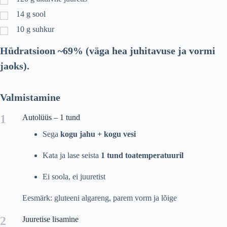
14
g
sool
10
g
suhkur
Hüdratsioon ~69% (väga hea juhitavuse ja vormi
jaoks).
Valmistamine
1
Autolüüs – 1 tund
Sega
kogu jahu + kogu vesi
Kata ja lase seista
1 tund toatemperatuuril
Ei soola, ei juuretist
Eesmärk: gluteeni algareng, parem vorm ja lõige
2
Juuretise lisamine